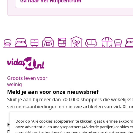
Ga naar het Hulpcentrum
Groots leven voor
weinig
Meld je aan voor onze nieuwsbrief
Sluit je aan bij meer dan 700.000 shoppers die wekelijkse
seizoensaanbiedingen en nieuwe artikelen van vidaXL o
Door op “Alle cookies accepteren” te klikken, gaat u ermee akkoord
Herroeping van de overeenkomst
onze advertentie- en analysepartners (45 derde partijen) cookies e
Her
Een annulering voor je bestelling indienen
vergelijkbare technologieën mogen gebruiken om de sitenavigatie