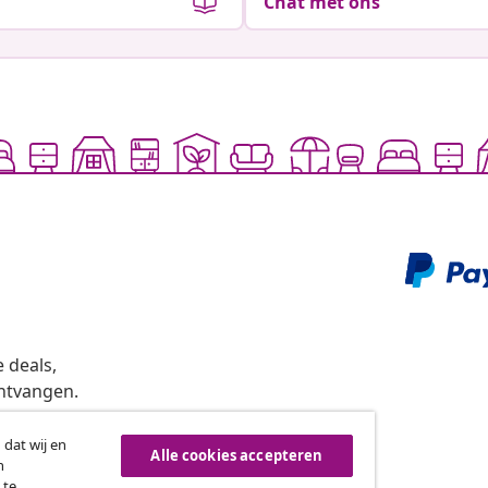
Chat met ons
 deals,
ntvangen.
 dat wij en
Alle cookies accepteren
n
roeping van de overeenkomst
 te