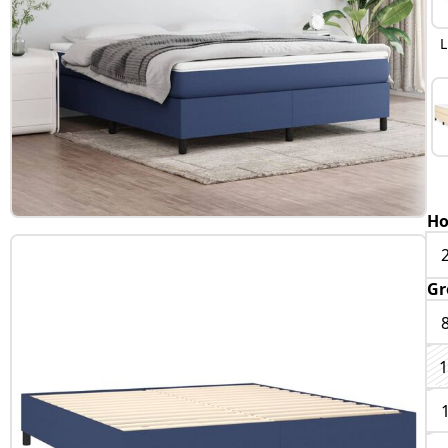
L
Ho
Gr
1