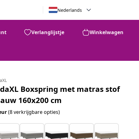
Nederlands
unt
Verlanglijstje
Winkelwagen
daXL
idaXL Boxspring met matras stof
lauw 160x200 cm
eur
(8 verkrijgbare opties)