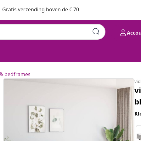
Gratis verzending boven de € 70
Acco
& bedframes
vi
v
b
Kl