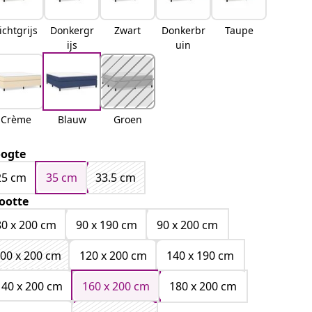
ichtgrijs
Donkergr
Zwart
Donkerbr
Taupe
ijs
uin
Crème
Blauw
Groen
ogte
25 cm
35 cm
33.5 cm
ootte
80 x 200 cm
90 x 190 cm
90 x 200 cm
00 x 200 cm
120 x 200 cm
140 x 190 cm
140 x 200 cm
160 x 200 cm
180 x 200 cm