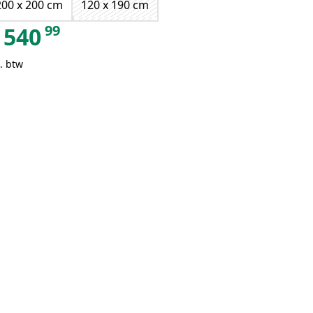
200 x 200 cm
120 x 190 cm
99
540
. btw