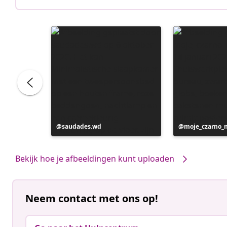
Bericht
saudades.wd
Bericht
moje_czarno_
gepubliceerd
gepubliceerd
door
door
Bekijk hoe je afbeeldingen kunt uploaden
Neem contact met ons op!