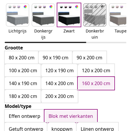
Lichtgrijs
Donkergr
Zwart
Donkerbr
Taupe
ijs
uin
Grootte
80 x 200 cm
90 x 190 cm
90 x 200 cm
100 x 200 cm
120 x 190 cm
120 x 200 cm
140 x 190 cm
140 x 200 cm
160 x 200 cm
180 x 200 cm
200 x 200 cm
Model/type
Effen ontwerp
Blok met vierkanten
Getuft ontwerp
knoppwn
Lijnen ontwerp