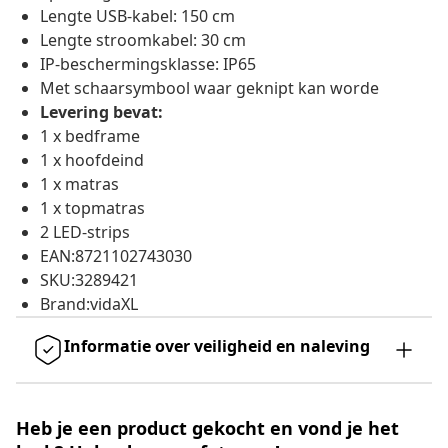
Lengte USB-kabel: 150 cm
Lengte stroomkabel: 30 cm
IP-beschermingsklasse: IP65
Met schaarsymbool waar geknipt kan worde
Levering bevat:
1 x bedframe
1 x hoofdeind
1 x matras
1 x topmatras
2 LED-strips
EAN:8721102743030
SKU:3289421
Brand:vidaXL
Informatie over veiligheid en naleving
Heb je een product gekocht en vond je het