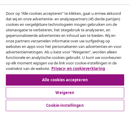
Door op “Alle cookies accepteren” te klikken, gaat u ermee akkoord
Klantenservice
dat wij en onze advertentie- en analysepartners (45 derde partijen)
cookies en vergelijkbare technologieën mogen gebruiken om de
sitenavigatie te verbeteren, het sitegebruik te analyseren, en
Zakelijk
gepersonaliseerde advertenties en inhoud aan te bieden. Wij en
onze partners verzamelen informatie over uw surfgedrag op
websites en apps voor het personaliseren van advertenties en voor
vidaXL
advertentiemetingen. Als u kiest voor “Weigeren”, worden alleen
functionele en analytische cookies gebruikt. U kunt uw voorkeuren
op elk moment wijzigen via de link voor cookie-instellingen in de
Ontdek meer
voettekst van de website.
Privacy- en cookieverklaring
Alle cookies accepteren
Weigeren
Cookie-instellingen
© 2008-2026 vidaXL www.vidaxl.nl is een website van vidaXL
Marketplace B.V.