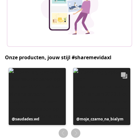
Onze producten, jouw stijl #sharemevidaxl
Bericht
saudades.wd
Bericht
moje_czarno_na_bialym
gepubliceerd
gepubliceerd
door
door