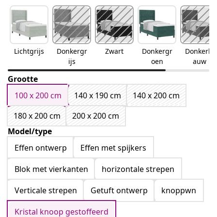
Lichtgrijs
Donkergr
Zwart
Donkergr
Donkerbl
ijs
oen
auw
Grootte
100 x 200 cm
140 x 190 cm
140 x 200 cm
180 x 200 cm
200 x 200 cm
Model/type
Effen ontwerp
Effen met spijkers
Blok met vierkanten
horizontale strepen
Verticale strepen
Getuft ontwerp
knoppwn
Kristal knoop gestoffeerd