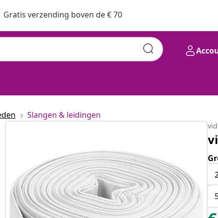
Gratis verzending boven de € 70
Acco
eden
Slangen & leidingen
vi
v
Gr