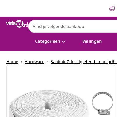
Vorige
Volgende
Categorieën
Veilingen
Home
Hardware
Sanitair & loodgietersbenodigdh