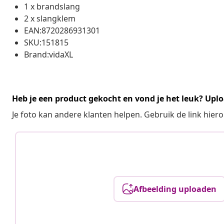
1 x brandslang
2 x slangklem
EAN:8720286931301
SKU:151815
Brand:vidaXL
Heb je een product gekocht en vond je het leuk? Uplo
Je foto kan andere klanten helpen. Gebruik de link hie
Afbeelding uploaden