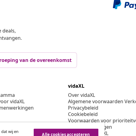
 deals,
ntvangen.
roeping van de overeenkomst
vidaXL
gramma
Over vidaXL
oor vidaXL
Algemene voorwaarden Verko
amenwerkingen
Privacybeleid
Cookiebeleid
Voorwaarden voor prioriteit
Cookie-instellingen
 dat wij en
Werken bij vidaXL
Alle cookies accepteren