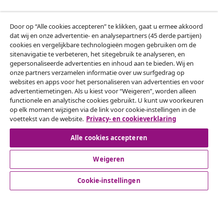
Door op “Alle cookies accepteren” te klikken, gaat u ermee akkoord
Klantenservice
dat wij en onze advertentie- en analysepartners (45 derde partijen)
cookies en vergelijkbare technologieën mogen gebruiken om de
sitenavigatie te verbeteren, het sitegebruik te analyseren, en
Zakelijk
gepersonaliseerde advertenties en inhoud aan te bieden. Wij en
onze partners verzamelen informatie over uw surfgedrag op
websites en apps voor het personaliseren van advertenties en voor
vidaXL
advertentiemetingen. Als u kiest voor “Weigeren”, worden alleen
functionele en analytische cookies gebruikt. U kunt uw voorkeuren
op elk moment wijzigen via de link voor cookie-instellingen in de
Ontdek meer
voettekst van de website.
Privacy- en cookieverklaring
Alle cookies accepteren
Weigeren
Cookie-instellingen
© 2008-2026 vidaXL www.vidaxl.nl is een website van vidaXL
Marketplace B.V.