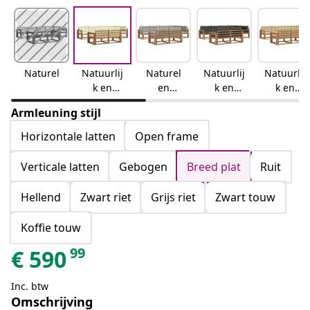
Naturel
Natuurlij
Naturel
Natuurlij
Natuurlij
k en
en
k en
k en
crème
lichtgrijs
antraciet
beige
Armleuning stijl
Horizontale latten
Open frame
Verticale latten
Gebogen
Breed plat
Ruit
Hellend
Zwart riet
Grijs riet
Zwart touw
Koffie touw
99
€
590
Inc. btw
Omschrijving