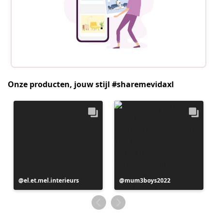
Onze producten, jouw stijl #sharemevidaxl
Bericht
el.et.mel.interieurs
Bericht
mum3boys2022
gepubliceerd
gepubliceerd
door
door