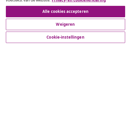
voettekst van de website.
Privacy- en cookieverklaring
Herroeping van de overeenkomst
Alle cookies accepteren
Weigeren
Klantenservice
Cookie-instellingen
Zakelijk
vidaXL
Ontdek meer
© 2008-2026 vidaXL www.vidaxl.nl is een website van vidaXL