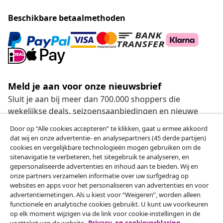
Beschikbare betaalmethoden
Meld je aan voor onze nieuwsbrief
Sluit je aan bij meer dan 700.000 shoppers die
wekelijkse deals, seizoensaanbiedingen en nieuwe
artikelen van vidaXL ontvangen.
Door op “Alle cookies accepteren” te klikken, gaat u ermee akkoord
dat wij en onze advertentie- en analysepartners (45 derde partijen)
Onze sociale media
cookies en vergelijkbare technologieën mogen gebruiken om de
sitenavigatie te verbeteren, het sitegebruik te analyseren, en
gepersonaliseerde advertenties en inhoud aan te bieden. Wij en
onze partners verzamelen informatie over uw surfgedrag op
websites en apps voor het personaliseren van advertenties en voor
Herroeping van de overeenkomst
advertentiemetingen. Als u kiest voor “Weigeren”, worden alleen
functionele en analytische cookies gebruikt. U kunt uw voorkeuren
Een annulering voor je bestelling indienen
op elk moment wijzigen via de link voor cookie-instellingen in de