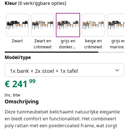
Kleur
(6 verkrijgbare opties)
Zwart
Zwart en
grijs en
beige en
grijs en
crèmewit
donkergr
crèmewit
marinebl
ijs
auw
Model/type
1x bank + 2x stoel + 1x tafel
99
€
241
Inc. btw
Omschrijving
Deze tuinmeubelset belichaamt natuurlijke elegantie
en biedt comfort en functionaliteit. Het combineert
poly rattan met een poedercoated frame, wat zorgt