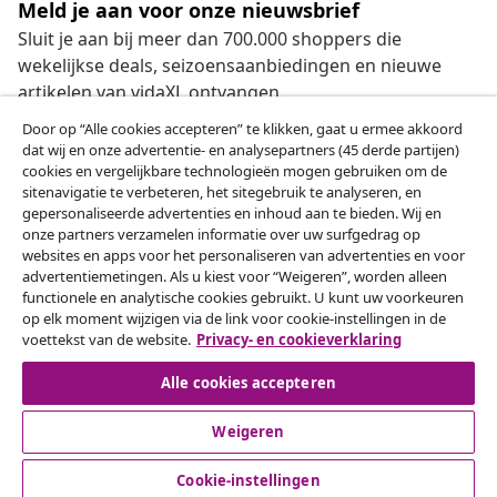
Meld je aan voor onze nieuwsbrief
Sluit je aan bij meer dan 700.000 shoppers die
wekelijkse deals, seizoensaanbiedingen en nieuwe
artikelen van vidaXL ontvangen.
Door op “Alle cookies accepteren” te klikken, gaat u ermee akkoord
Onze sociale media
dat wij en onze advertentie- en analysepartners (45 derde partijen)
cookies en vergelijkbare technologieën mogen gebruiken om de
sitenavigatie te verbeteren, het sitegebruik te analyseren, en
gepersonaliseerde advertenties en inhoud aan te bieden. Wij en
onze partners verzamelen informatie over uw surfgedrag op
Herroeping van de overeenkomst
websites en apps voor het personaliseren van advertenties en voor
advertentiemetingen. Als u kiest voor “Weigeren”, worden alleen
Een annulering voor je bestelling indienen
functionele en analytische cookies gebruikt. U kunt uw voorkeuren
op elk moment wijzigen via de link voor cookie-instellingen in de
Herroeping van de overeenkomst
voettekst van de website.
Privacy- en cookieverklaring
Alle cookies accepteren
Weigeren
Klantenservice
Cookie-instellingen