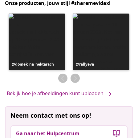
Onze producten, jouw stijl #sharemevidaxl
Bericht
domek_na_hektarach
Bericht
rallyeva
gepubliceerd
gepubliceerd
door
door
Bekijk hoe je afbeeldingen kunt uploaden
Neem contact met ons op!
Ga naar het Hulpcentrum