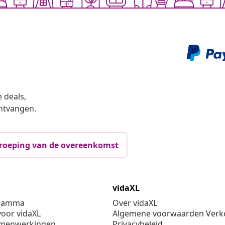
 deals,
ntvangen.
roeping van de overeenkomst
vidaXL
gramma
Over vidaXL
oor vidaXL
Algemene voorwaarden Verko
amenwerkingen
Privacybeleid