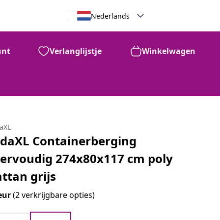
Nederlands
unt
Verlanglijstje
Winkelwagen
daXL
idaXL Containerberging
iervoudig 274x80x117 cm poly
attan grijs
eur
(2 verkrijgbare opties)