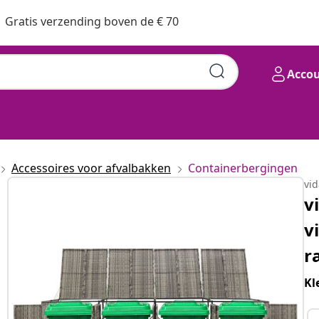
Gratis verzending boven de € 70
Acco
Accessoires voor afvalbakken
Containerbergingen
vi
v
v
r
Kl