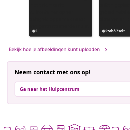
Bericht
S
Bericht
Szabó Zsolt
gepubliceerd
gepubliceerd
door
door
Bekijk hoe je afbeeldingen kunt uploaden
Neem contact met ons op!
Ga naar het Hulpcentrum