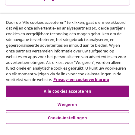
Door op “Alle cookies accepteren” te klikken, gaat u ermee akkoord
Klantenservice
dat wij en onze advertentie- en analysepartners (45 derde partijen)
cookies en vergelijkbare technologieën mogen gebruiken om de
sitenavigatie te verbeteren, het sitegebruik te analyseren, en
Zakelijk
gepersonaliseerde advertenties en inhoud aan te bieden. Wij en
onze partners verzamelen informatie over uw surfgedrag op
websites en apps voor het personaliseren van advertenties en voor
vidaXL
advertentiemetingen. Als u kiest voor “Weigeren”, worden alleen
functionele en analytische cookies gebruikt. U kunt uw voorkeuren
op elk moment wijzigen via de link voor cookie-instellingen in de
Ontdek meer
voettekst van de website.
Privacy- en cookieverklaring
Alle cookies accepteren
Weigeren
Cookie-instellingen
© 2008-2026 vidaXL www.vidaxl.nl is een website van vidaXL
Marketplace B.V.