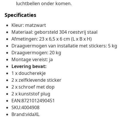
luchtbellen onder komen.
Specificaties
Kleur: matzwart
Materiaal: geborsteld 304 roestvrij staal
Afmetingen: 23 x 6,5 x 6 cm (L x B x H)
Draagvermogen van installatie met stickers: 5 kg
Draagvermogen: 20 kg
Montage vereist: ja
Levering bevat:
1 x doucherekje
2 x zelfklevende sticker
2 x schroef met dop
2 x kunststof plug
EAN:8721012490451
SKU:4004908
Brand:vidaXL