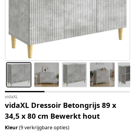
vidaXL
vidaXL Dressoir Betongrijs 89 x
34,5 x 80 cm Bewerkt hout
Kleur
(9 verkrijgbare opties)