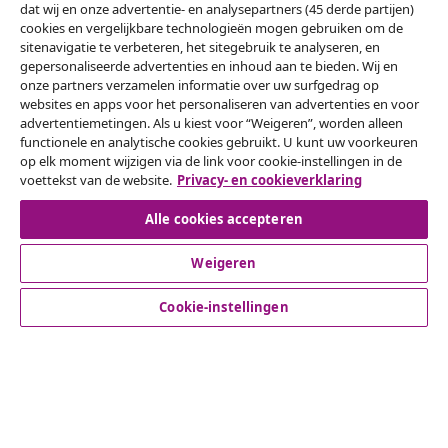
dat wij en onze advertentie- en analysepartners (45 derde partijen)
Onze sociale media
cookies en vergelijkbare technologieën mogen gebruiken om de
sitenavigatie te verbeteren, het sitegebruik te analyseren, en
gepersonaliseerde advertenties en inhoud aan te bieden. Wij en
onze partners verzamelen informatie over uw surfgedrag op
websites en apps voor het personaliseren van advertenties en voor
Herroeping van de overeenkomst
advertentiemetingen. Als u kiest voor “Weigeren”, worden alleen
functionele en analytische cookies gebruikt. U kunt uw voorkeuren
Een annulering voor je bestelling indienen
op elk moment wijzigen via de link voor cookie-instellingen in de
voettekst van de website.
Privacy- en cookieverklaring
Herroeping van de overeenkomst
Alle cookies accepteren
Weigeren
Klantenservice
Cookie-instellingen
Zakelijk
vidaXL