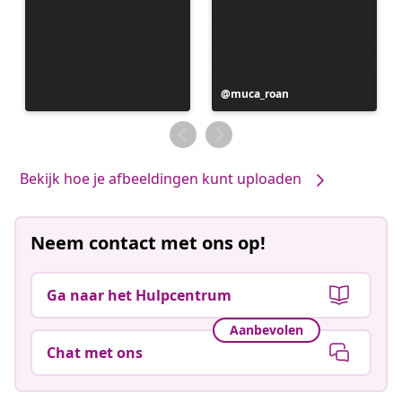
Bericht
muca_roan
gepubliceerd
door
Bekijk hoe je afbeeldingen kunt uploaden
Neem contact met ons op!
Ga naar het Hulpcentrum
Aanbevolen
Chat met ons