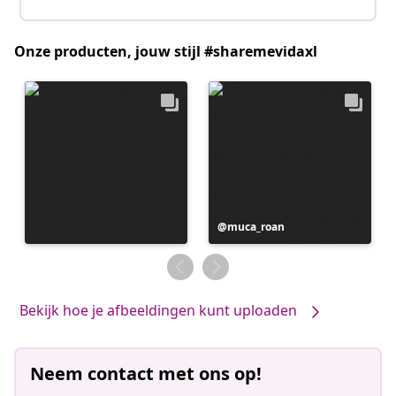
Onze producten, jouw stijl #sharemevidaxl
Bericht
muca_roan
gepubliceerd
door
Bekijk hoe je afbeeldingen kunt uploaden
Neem contact met ons op!