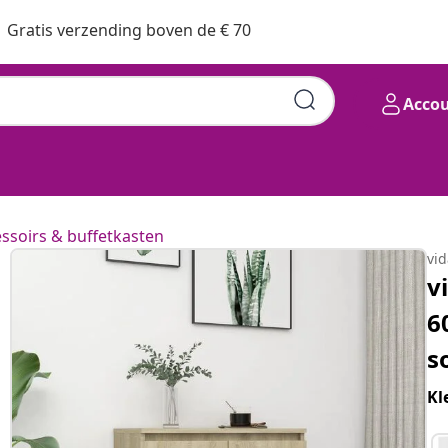
Gratis verzending boven de € 70
Acco
ssoirs & buffetkasten
vi
v
6
s
Kl