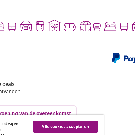
 deals,
ntvangen.
roeping van de overeenkomst
 dat wij en
Alle cookies accepteren
n