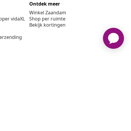
Ontdek meer
Winkel Zaandam
per vidaXL
Shop per ruimte
Bekijk kortingen
verzending
6 vidaXL www.vidaxl.nl is een website van vidaXL Marketplace
B.V.