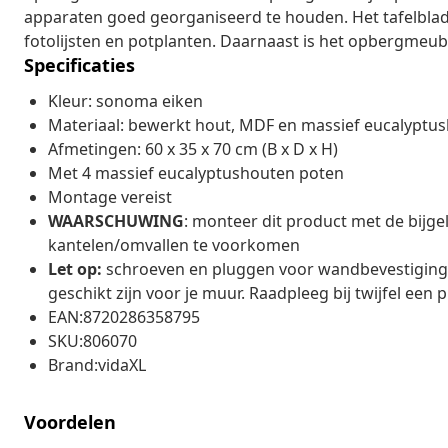
apparaten goed georganiseerd te houden. Het tafelblad 
fotolijsten en potplanten. Daarnaast is het opbergmeu
Specificaties
Kleur: sonoma eiken
Materiaal: bewerkt hout, MDF en massief eucalyptu
Afmetingen: 60 x 35 x 70 cm (B x D x H)
Met 4 massief eucalyptushouten poten
Montage vereist
WAARSCHUWING
: monteer dit product met de bijg
kantelen/omvallen te voorkomen
Let op:
schroeven en pluggen voor wandbevestiging z
geschikt zijn voor je muur. Raadpleeg bij twijfel een p
EAN:8720286358795
SKU:806070
Brand:vidaXL
Voordelen