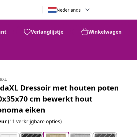
Nederlands
unt
Verlanglijstje
Winkelwagen
daXL
idaXL Dressoir met houten poten
0x35x70 cm bewerkt hout
onoma eiken
eur
(11 verkrijgbare opties)