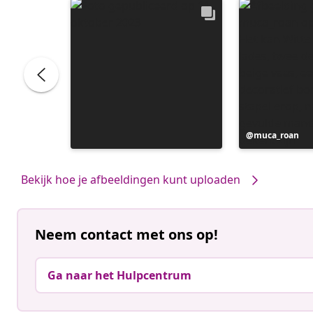
Bericht
muca_roan
gepubliceerd
door
Bekijk hoe je afbeeldingen kunt uploaden
Neem contact met ons op!
Ga naar het Hulpcentrum