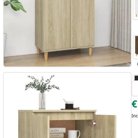
€
Inc