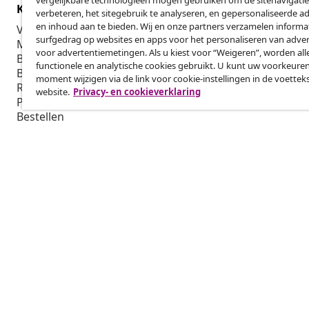
vergelijkbare technologieën mogen gebruiken om de sitenavigatie
Klantenservice
Zakelijk
verbeteren, het sitegebruik te analyseren, en gepersonaliseerde a
en inhoud aan te bieden. Wij en onze partners verzamelen informa
Volg je bestelling
Affiliatepro
surfgedrag op websites en apps voor het personaliseren van adver
Mijn account
Produceren v
voor advertentiemetingen. Als u kiest voor “Weigeren”, worden all
Betalen
Marketings
functionele en analytische cookies gebruikt. U kunt uw voorkeuren
Bezorgen
moment wijzigen via de link voor cookie-instellingen in de voettek
Retourneren
website.
Privacy- en cookieverklaring
Productinformatie
Bestellen