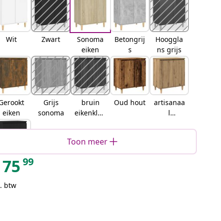
Wit
Zwart
Sonoma
Betongrij
Hooggla
eiken
s
ns grijs
Gerookt
Grijs
bruin
Oud hout
artisanaa
eiken
sonoma
eikenkleu
l
r
eikenkleu
rig
Toon meer
99
75
Zwart
eiken
. btw