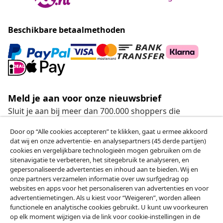
Beschikbare betaalmethoden
Meld je aan voor onze nieuwsbrief
Sluit je aan bij meer dan 700.000 shoppers die
wekelijkse deals, seizoensaanbiedingen en nieuwe
Door op “Alle cookies accepteren” te klikken, gaat u ermee akkoord
artikelen van vidaXL ontvangen.
dat wij en onze advertentie- en analysepartners (45 derde partijen)
cookies en vergelijkbare technologieën mogen gebruiken om de
Onze sociale media
sitenavigatie te verbeteren, het sitegebruik te analyseren, en
gepersonaliseerde advertenties en inhoud aan te bieden. Wij en
onze partners verzamelen informatie over uw surfgedrag op
websites en apps voor het personaliseren van advertenties en voor
advertentiemetingen. Als u kiest voor “Weigeren”, worden alleen
Herroeping van de overeenkomst
functionele en analytische cookies gebruikt. U kunt uw voorkeuren
op elk moment wijzigen via de link voor cookie-instellingen in de
Een annulering voor je bestelling indienen