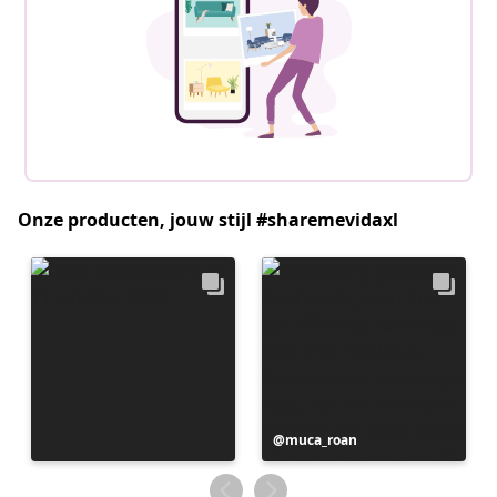
Onze producten, jouw stijl #sharemevidaxl
Bericht
muca_roan
gepubliceerd
door