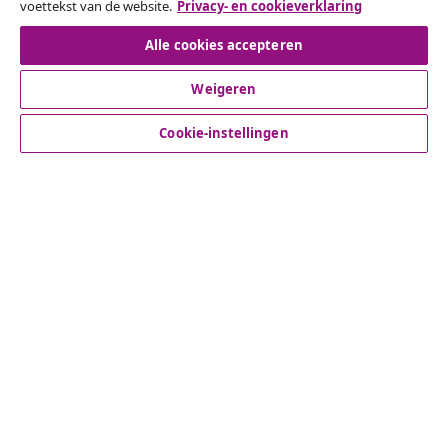
voettekst van de website.
Privacy- en cookieverklaring
Herroeping van de overeenkomst
Alle cookies accepteren
Weigeren
Klantenservice
Cookie-instellingen
Zakelijk
vidaXL
Ontdek meer