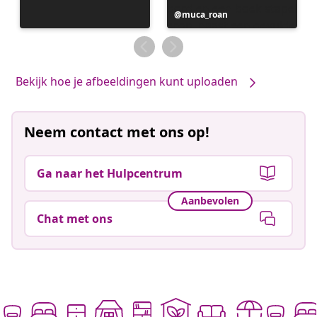
Bericht
muca_roan
gepubliceerd
door
Bekijk hoe je afbeeldingen kunt uploaden
Neem contact met ons op!
Ga naar het Hulpcentrum
Aanbevolen
Chat met ons