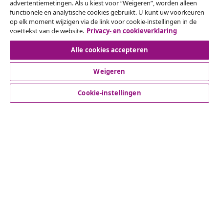
Herroeping van de overeenkomst
advertentiemetingen. Als u kiest voor “Weigeren”, worden alleen
functionele en analytische cookies gebruikt. U kunt uw voorkeuren
Een annulering voor je bestelling indienen
op elk moment wijzigen via de link voor cookie-instellingen in de
voettekst van de website.
Privacy- en cookieverklaring
Herroeping van de overeenkomst
Alle cookies accepteren
Weigeren
Klantenservice
Cookie-instellingen
Zakelijk
vidaXL
Ontdek meer