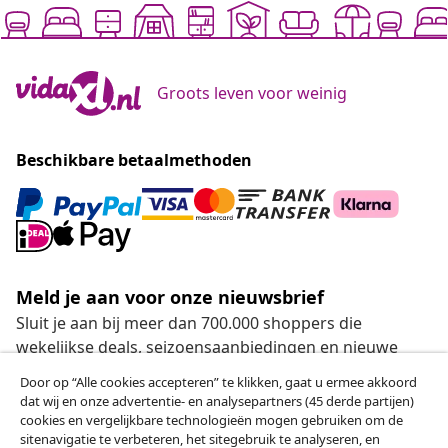
Groots leven voor weinig
Beschikbare betaalmethoden
Meld je aan voor onze nieuwsbrief
Sluit je aan bij meer dan 700.000 shoppers die
wekelijkse deals, seizoensaanbiedingen en nieuwe
artikelen van vidaXL ontvangen.
Door op “Alle cookies accepteren” te klikken, gaat u ermee akkoord
dat wij en onze advertentie- en analysepartners (45 derde partijen)
Onze sociale media
cookies en vergelijkbare technologieën mogen gebruiken om de
sitenavigatie te verbeteren, het sitegebruik te analyseren, en