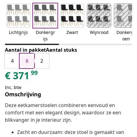
Lichtgrijs
Donkergr
Zwart
Wijnrood
Donkergr
ijs
oen
Aantal in pakketAantal stuks
4
6
2
99
€
371
Inc. btw
Omschrijving
Deze eetkamerstoelen combineren eenvoud en
comfort met een elegant design, waardoor ze een
blikvanger in je interieur zijn.
Zacht en duurzaam: deze stoel is gemaakt van