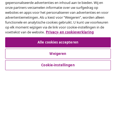
gepersonaliseerde advertenties en inhoud aan te bieden. Wij en
onze partners verzamelen informatie over uw surfgedrag op
websites en apps voor het personaliseren van advertenties en voor
Herroeping van de overeenkomst
advertentiemetingen. Als u kiest voor “Weigeren”, worden alleen
functionele en analytische cookies gebruikt. U kunt uw voorkeuren
Een annulering voor je bestelling indienen
op elk moment wijzigen via de link voor cookie-instellingen in de
voettekst van de website.
Privacy- en cookieverklaring
Herroeping van de overeenkomst
Alle cookies accepteren
Weigeren
Klantenservice
Cookie-instellingen
Zakelijk
vidaXL
Ontdek meer