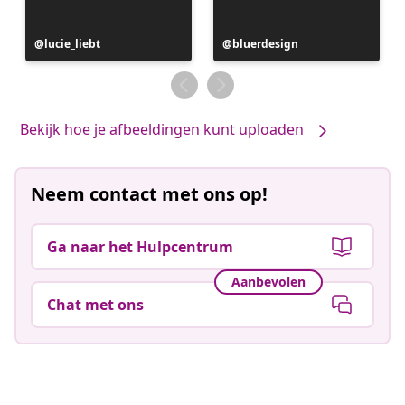
Bericht
lucie_liebt
Bericht
bluerdesign
gepubliceerd
gepubliceerd
door
door
Bekijk hoe je afbeeldingen kunt uploaden
Neem contact met ons op!
Ga naar het Hulpcentrum
Aanbevolen
Chat met ons