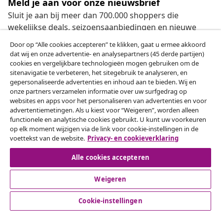
Meld je aan voor onze nieuwsbrief
Sluit je aan bij meer dan 700.000 shoppers die
wekelijkse deals, seizoensaanbiedingen en nieuwe
artikelen van vidaXL ontvangen.
Door op “Alle cookies accepteren” te klikken, gaat u ermee akkoord
dat wij en onze advertentie- en analysepartners (45 derde partijen)
Onze sociale media
cookies en vergelijkbare technologieën mogen gebruiken om de
sitenavigatie te verbeteren, het sitegebruik te analyseren, en
gepersonaliseerde advertenties en inhoud aan te bieden. Wij en
onze partners verzamelen informatie over uw surfgedrag op
websites en apps voor het personaliseren van advertenties en voor
Herroeping van de overeenkomst
advertentiemetingen. Als u kiest voor “Weigeren”, worden alleen
functionele en analytische cookies gebruikt. U kunt uw voorkeuren
Een annulering voor je bestelling indienen
op elk moment wijzigen via de link voor cookie-instellingen in de
voettekst van de website.
Privacy- en cookieverklaring
Herroeping van de overeenkomst
Alle cookies accepteren
Weigeren
Klantenservice
Cookie-instellingen
Zakelijk