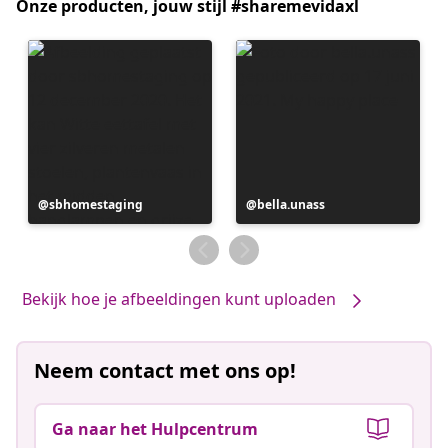
Onze producten, jouw stijl #sharemevidaxl
Bericht
sbhomestaging
Bericht
bella.unass
gepubliceerd
gepubliceerd
door
door
Bekijk hoe je afbeeldingen kunt uploaden
Neem contact met ons op!
Ga naar het Hulpcentrum