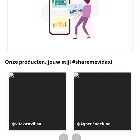
Onze producten, jouw stijl #sharemevidaxl
Bericht
vitakustvillan
Bericht
Agner Engelund
gepubliceerd
gepubliceerd
door
door