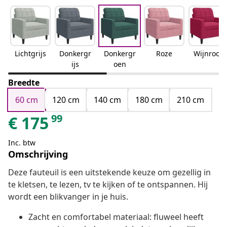
Lichtgrijs
Donkergr
Donkergr
Roze
Wijnrood
ijs
oen
Breedte
60 cm
120 cm
140 cm
180 cm
210 cm
99
€
175
Inc. btw
Omschrijving
Deze fauteuil is een uitstekende keuze om gezellig in
te kletsen, te lezen, tv te kijken of te ontspannen. Hij
wordt een blikvanger in je huis.
Zacht en comfortabel materiaal: fluweel heeft