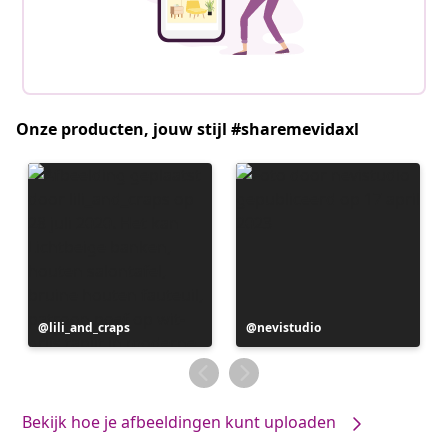
Onze producten, jouw stijl #sharemevidaxl
Bericht
lili_and_craps
Bericht
nevistudio
gepubliceerd
gepubliceerd
door
door
Bekijk hoe je afbeeldingen kunt uploaden