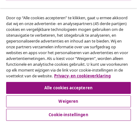
Door op “Alle cookies accepteren” te klikken, gaat u ermee akkoord
Klantenservice
dat wij en onze advertentie- en analysepartners (45 derde partijen)
cookies en vergelijkbare technologieën mogen gebruiken om de
sitenavigatie te verbeteren, het sitegebruik te analyseren, en
Zakelijk
gepersonaliseerde advertenties en inhoud aan te bieden. Wij en
onze partners verzamelen informatie over uw surfgedrag op
websites en apps voor het personaliseren van advertenties en voor
vidaXL
advertentiemetingen. Als u kiest voor “Weigeren”, worden alleen
functionele en analytische cookies gebruikt. U kunt uw voorkeuren
op elk moment wijzigen via de link voor cookie-instellingen in de
Ontdek meer
voettekst van de website.
Privacy- en cookieverklaring
Alle cookies accepteren
Weigeren
Cookie-instellingen
© 2008-2026 vidaXL www.vidaxl.nl is een website van vidaXL
Marketplace B.V.