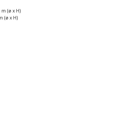
 m (ø x H)
 (ø x H)