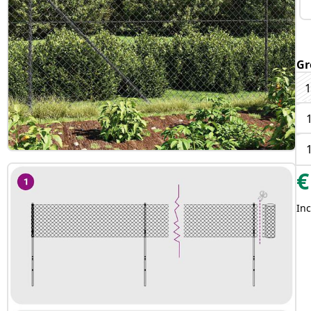
Gr
1
€
Inc