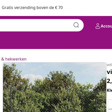
Gratis verzending boven de € 70
Acco
n & hekwerken
vi
v
2
Kl