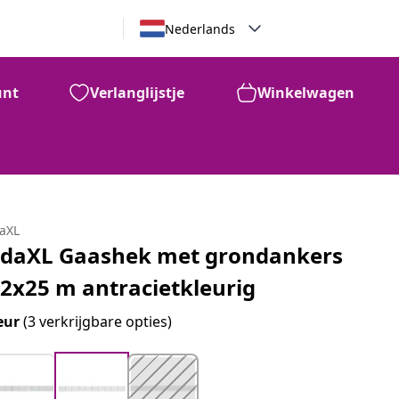
Nederlands
unt
Verlanglijstje
Winkelwagen
daXL
idaXL Gaashek met grondankers
,2x25 m antracietkleurig
eur
(3 verkrijgbare opties)