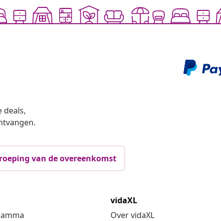
 deals,
ntvangen.
roeping van de overeenkomst
vidaXL
gramma
Over vidaXL