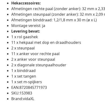
Hekaccessoires:
Afmetingen rechte paal (zonder anker): 32 mm x 2,33
Afmetingen steunpaal (zonder anker): 32 mm x 2,09 m
Afmetingen binddraad: 1,2/1,8 mm x 30 m (ø x L)
Montage vereist: ja
Levering bevat:
1 x rol gaashek
11 x hekpaal met dop en draadhouders
2 x steunpaal
11 x anker voor rechte paal
2 x anker voor steunpaal
2 x diagonale steunpaalhouder
1 x binddraad
1 x set tangen
1 x set m-spijkers
EAN:8720845771973
SKU:153983
Brand:vidaXL