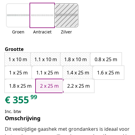
Groen
Antraciet
Zilver
Grootte
1 x 10 m
1.1 x 10 m
1.8 x 10 m
0.8 x 25 m
1 x 25 m
1.1 x 25 m
1.4 x 25 m
1.6 x 25 m
1.8 x 25 m
2 x 25 m
2.2 x 25 m
99
€
355
Inc. btw
Omschrijving
Dit veelzijdige gaashek met grondankers is ideaal voor