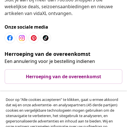
wekelijkse deals, seizoensaanbiedingen en nieuwe
artikelen van vidaXL ontvangen.
Onze sociale media
Herroeping van de overeenkomst
Een annulering voor je bestelling indienen
Herroeping van de overeenkomst
Door op “Alle cookies accepteren” te klikken, gaat u ermee akkoord
Klantenservice
dat wij en onze advertentie- en analysepartners (45 derde partijen)
cookies en vergelijkbare technologieën mogen gebruiken om de
sitenavigatie te verbeteren, het sitegebruik te analyseren, en
Zakelijk
gepersonaliseerde advertenties en inhoud aan te bieden. Wij en
onze partners verzamelen informatie over uw surfgedrag op