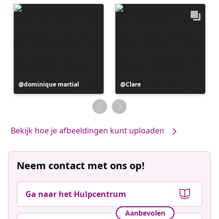
Bericht
dominique martial
Bericht
Clare
gepubliceerd
gepubliceerd
door
door
Bekijk hoe je afbeeldingen kunt uploaden
Neem contact met ons op!
Ga naar het Hulpcentrum
Aanbevolen