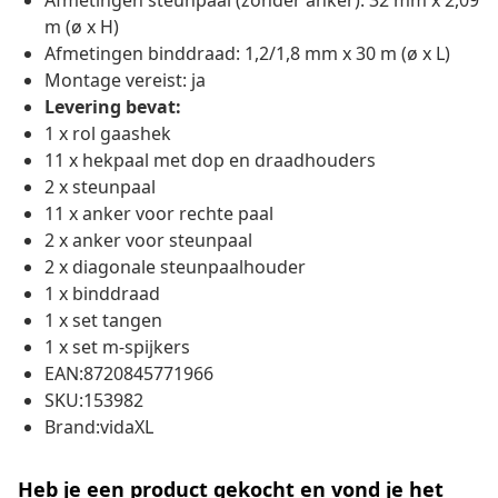
Afmetingen steunpaal (zonder anker): 32 mm x 2,09
m (ø x H)
Afmetingen binddraad: 1,2/1,8 mm x 30 m (ø x L)
Montage vereist: ja
Levering bevat:
1 x rol gaashek
11 x hekpaal met dop en draadhouders
2 x steunpaal
11 x anker voor rechte paal
2 x anker voor steunpaal
2 x diagonale steunpaalhouder
1 x binddraad
1 x set tangen
1 x set m-spijkers
EAN:8720845771966
SKU:153982
Brand:vidaXL
Heb je een product gekocht en vond je het