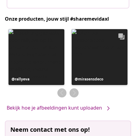
Onze producten, jouw stijl #sharemevidaxl
Bericht
rallyeva
Bericht
mirasensdeco
gepubliceerd
gepubliceerd
door
door
Bekijk hoe je afbeeldingen kunt uploaden
Neem contact met ons op!