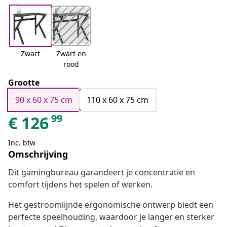
Zwart
Zwart en
rood
Grootte
90 x 60 x 75 cm
110 x 60 x 75 cm
99
€
126
Inc. btw
Omschrijving
Dit gamingbureau garandeert je concentratie en
comfort tijdens het spelen of werken.
Het gestroomlijnde ergonomische ontwerp biedt een
perfecte speelhouding, waardoor je langer en sterker