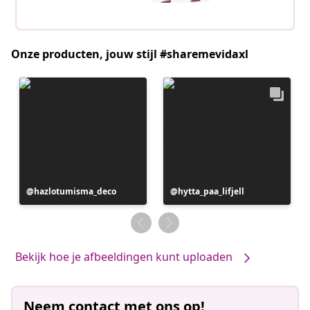
Onze producten, jouw stijl #sharemevidaxl
Bericht
hazlotumisma_deco
Bericht
hytta_paa_lifjell
gepubliceerd
gepubliceerd
door
door
Bekijk hoe je afbeeldingen kunt uploaden
Neem contact met ons op!