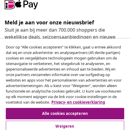
Meld je aan voor onze nieuwsbrief
Sluit je aan bij meer dan 700.000 shoppers die
wekelijkse deals, seizoensaanbiedingen en nieuwe
artikelen van vidaXL ontvangen.
Door op “Alle cookies accepteren” te klikken, gaat u ermee akkoord
dat wij en onze advertentie- en analysepartners (45 derde partijen)
Onze sociale media
cookies en vergelijkbare technologieën mogen gebruiken om de
sitenavigatie te verbeteren, het sitegebruik te analyseren, en
gepersonaliseerde advertenties en inhoud aan te bieden. Wij en
onze partners verzamelen informatie over uw surfgedrag op
websites en apps voor het personaliseren van advertenties en voor
Herroeping van de overeenkomst
advertentiemetingen. Als u kiest voor “Weigeren”, worden alleen
functionele en analytische cookies gebruikt. U kunt uw voorkeuren
Een annulering voor je bestelling indienen
op elk moment wijzigen via de link voor cookie-instellingen in de
voettekst van de website.
Privacy- en cookieverklaring
Herroeping van de overeenkomst
Alle cookies accepteren
Weigeren