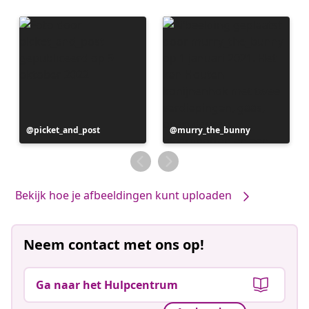
Bericht
picket_and_post
Bericht
murry_the_bunny
gepubliceerd
gepubliceerd
door
door
Bekijk hoe je afbeeldingen kunt uploaden
Neem contact met ons op!
Ga naar het Hulpcentrum