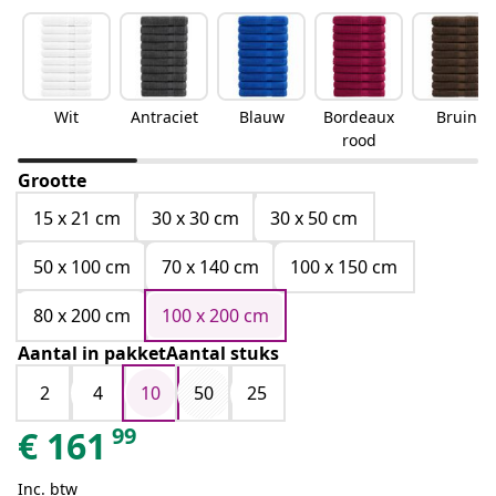
Wit
Antraciet
Blauw
Bordeaux
Bruin
rood
Grootte
15 x 21 cm
30 x 30 cm
30 x 50 cm
50 x 100 cm
70 x 140 cm
100 x 150 cm
80 x 200 cm
100 x 200 cm
Aantal in pakketAantal stuks
2
4
10
50
25
99
€
161
Inc. btw