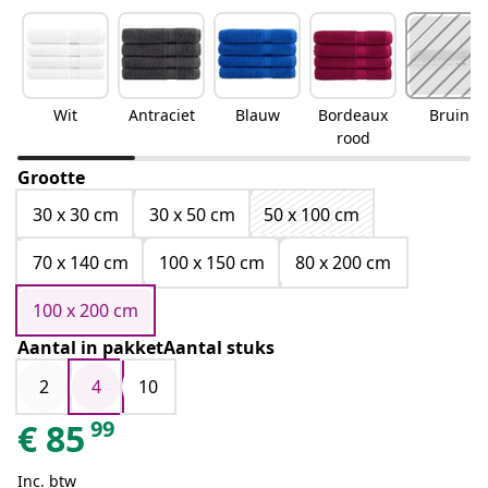
Wit
Antraciet
Blauw
Bordeaux
Bruin
rood
Grootte
30 x 30 cm
30 x 50 cm
50 x 100 cm
70 x 140 cm
100 x 150 cm
80 x 200 cm
100 x 200 cm
Aantal in pakketAantal stuks
2
4
10
99
€
85
Inc. btw