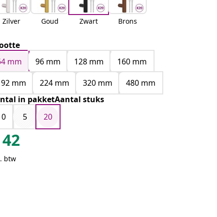
Zilver
Goud
Zwart
Brons
ootte
64 mm
96 mm
128 mm
160 mm
192 mm
224 mm
320 mm
480 mm
ntal in pakketAantal stuks
10
5
20
42
. btw