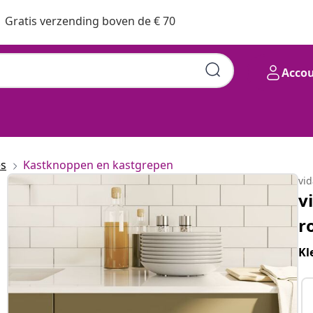
Gratis verzending boven de € 70
Acco
es
Kastknoppen en kastgrepen
vi
v
r
Kl