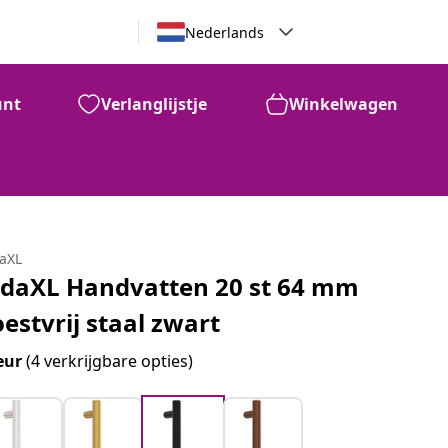
Nederlands
unt
Verlanglijstje
Winkelwagen
daXL
idaXL Handvatten 20 st 64 mm
oestvrij staal zwart
eur
(4 verkrijgbare opties)