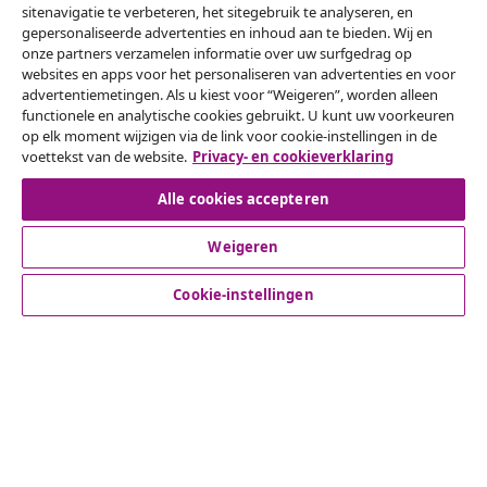
sitenavigatie te verbeteren, het sitegebruik te analyseren, en
gepersonaliseerde advertenties en inhoud aan te bieden. Wij en
onze partners verzamelen informatie over uw surfgedrag op
websites en apps voor het personaliseren van advertenties en voor
Herroeping van de overeenkomst
advertentiemetingen. Als u kiest voor “Weigeren”, worden alleen
functionele en analytische cookies gebruikt. U kunt uw voorkeuren
Een annulering voor je bestelling indienen
op elk moment wijzigen via de link voor cookie-instellingen in de
voettekst van de website.
Privacy- en cookieverklaring
Herroeping van de overeenkomst
Alle cookies accepteren
Weigeren
Klantenservice
Cookie-instellingen
Zakelijk
vidaXL
Ontdek meer