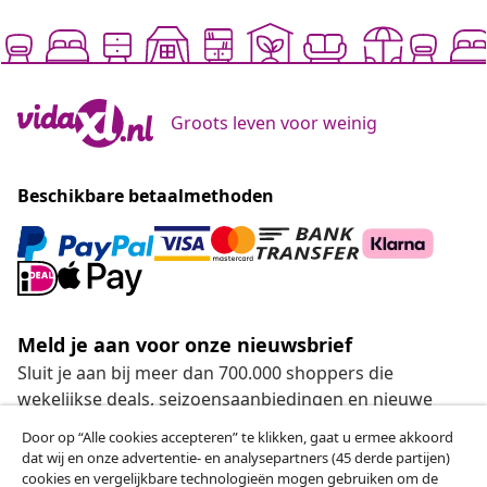
Groots leven voor weinig
Beschikbare betaalmethoden
Meld je aan voor onze nieuwsbrief
Sluit je aan bij meer dan 700.000 shoppers die
wekelijkse deals, seizoensaanbiedingen en nieuwe
artikelen van vidaXL ontvangen.
Door op “Alle cookies accepteren” te klikken, gaat u ermee akkoord
dat wij en onze advertentie- en analysepartners (45 derde partijen)
Onze sociale media
cookies en vergelijkbare technologieën mogen gebruiken om de