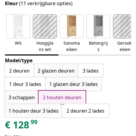
Kleur
(11 verkrijgbare opties)
Wit
Hooggla
Sonoma
Betongrij
Gerookt
ns wit
eiken
s
eiken
Model/type
2 deuren
2 glazen deuren
3 lades
1 deur 3 lades
1 glazen deur 3 lades
3 schappen
2 houten deuren
1 houten deur 3 lades
2 deuren 2 lades
99
€
128