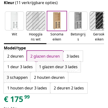
Kleur
(11 verkrijgbare opties)
Wit
Hooggla
Sonoma
Betongrij
Gerookt
ns wit
eiken
s
eiken
Model/type
2 deuren
2 glazen deuren
3 lades
1 deur 3 lades
1 glazen deur 3 lades
3 schappen
2 houten deuren
1 houten deur 3 lades
2 deuren 2 lades
99
€
175