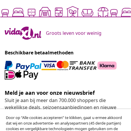
Groots leven voor weinig
Beschikbare betaalmethoden
Meld je aan voor onze nieuwsbrief
Sluit je aan bij meer dan 700.000 shoppers die
wekelijkse deals, seizoensaanbiedingen en nieuwe
artikelen van vidaXL ontvangen.
Door op “Alle cookies accepteren” te klikken, gaat u ermee akkoord
dat wij en onze advertentie- en analysepartners (45 derde partijen)
Onze sociale media
cookies en vergelijkbare technologieën mogen gebruiken om de