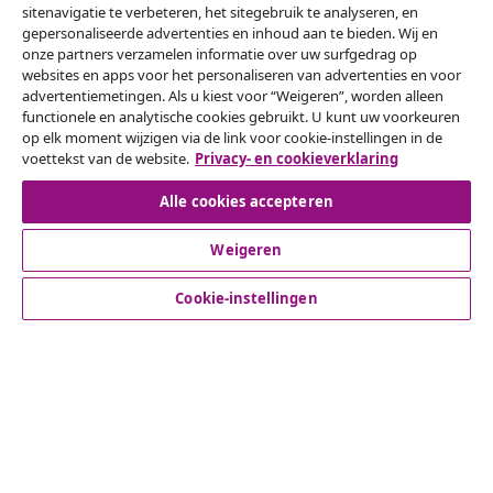
sitenavigatie te verbeteren, het sitegebruik te analyseren, en
gepersonaliseerde advertenties en inhoud aan te bieden. Wij en
onze partners verzamelen informatie over uw surfgedrag op
websites en apps voor het personaliseren van advertenties en voor
Herroeping van de overeenkomst
advertentiemetingen. Als u kiest voor “Weigeren”, worden alleen
functionele en analytische cookies gebruikt. U kunt uw voorkeuren
Een annulering voor je bestelling indienen
op elk moment wijzigen via de link voor cookie-instellingen in de
voettekst van de website.
Privacy- en cookieverklaring
Herroeping van de overeenkomst
Alle cookies accepteren
Weigeren
Klantenservice
Cookie-instellingen
Zakelijk
vidaXL
Ontdek meer