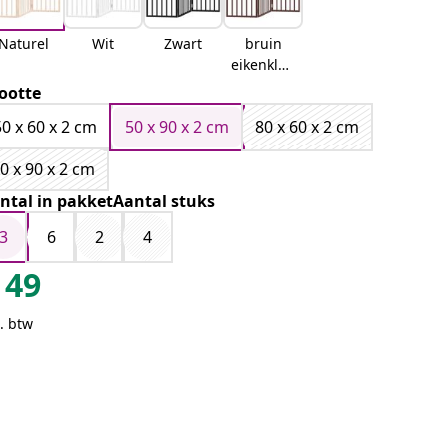
Naturel
Wit
Zwart
bruin
eikenkleu
r
ootte
50 x 60 x 2 cm
50 x 90 x 2 cm
80 x 60 x 2 cm
0 x 90 x 2 cm
ntal in pakketAantal stuks
3
6
2
4
49
. btw