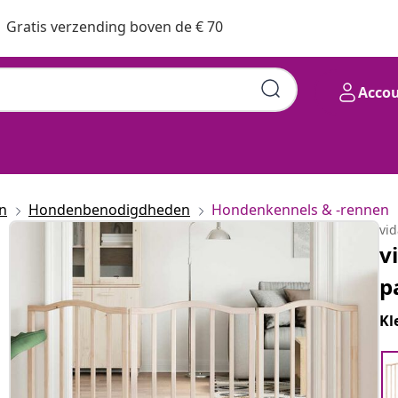
Gratis verzending boven de € 70
Acco
n
Hondenbenodigdheden
Hondenkennels & -rennen
vi
v
p
Kl