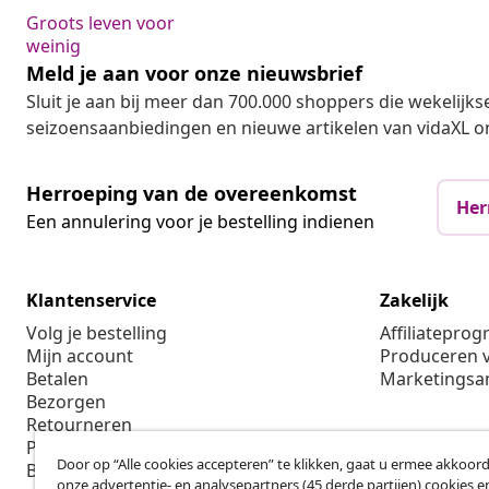
Groots leven voor
weinig
Meld je aan voor onze nieuwsbrief
Sluit je aan bij meer dan 700.000 shoppers die wekelijkse
seizoensaanbiedingen en nieuwe artikelen van vidaXL o
Herroeping van de overeenkomst
Her
Een annulering voor je bestelling indienen
Klantenservice
Zakelijk
Volg je bestelling
Affiliatepro
Mijn account
Produceren v
Betalen
Marketings
Bezorgen
Retourneren
Productinformatie
Door op “Alle cookies accepteren” te klikken, gaat u ermee akkoord
Bestellen
onze advertentie- en analysepartners (45 derde partijen) cookies e