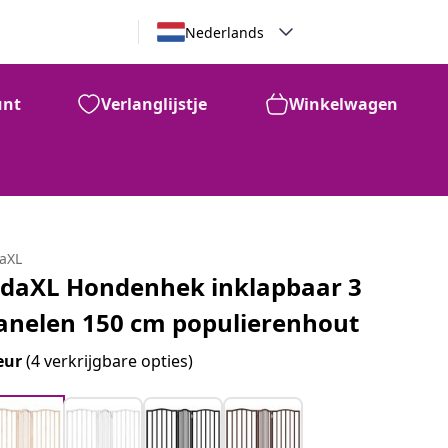
Nederlands
unt
Verlanglijstje
Winkelwagen
daXL
idaXL Hondenhek inklapbaar 3
anelen 150 cm populierenhout
eur
(4 verkrijgbare opties)