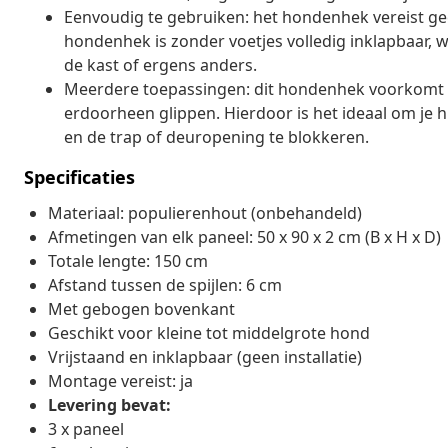
Eenvoudig te gebruiken: het hondenhek vereist geen
hondenhek is zonder voetjes volledig inklapbaar, w
de kast of ergens anders.
Meerdere toepassingen: dit hondenhek voorkomt ef
erdoorheen glippen. Hierdoor is het ideaal om je 
en de trap of deuropening te blokkeren.
Specificaties
Materiaal: populierenhout (onbehandeld)
Afmetingen van elk paneel: 50 x 90 x 2 cm (B x H x D)
Totale lengte: 150 cm
Afstand tussen de spijlen: 6 cm
Met gebogen bovenkant
Geschikt voor kleine tot middelgrote hond
Vrijstaand en inklapbaar (geen installatie)
Montage vereist: ja
Levering bevat:
3 x paneel