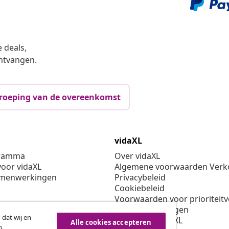
 deals,
ntvangen.
roeping van de overeenkomst
vidaXL
gramma
Over vidaXL
oor vidaXL
Algemene voorwaarden Verko
amenwerkingen
Privacybeleid
Cookiebeleid
Voorwaarden voor prioriteit
Cookie-instellingen
 dat wij en
Werken bij vidaXL
Alle cookies accepteren
n