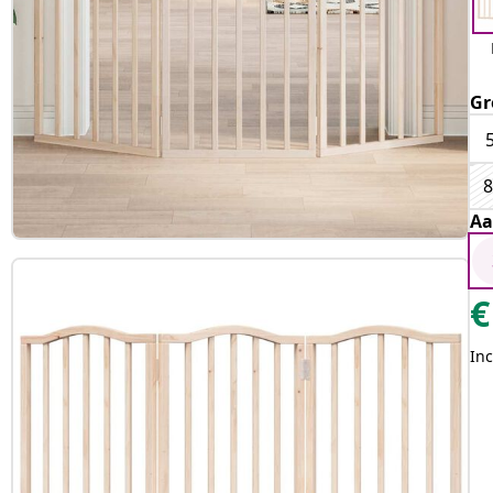
Gr
8
Aa
€
Inc