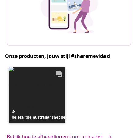
Onze producten, jouw stijl #sharemevidaxl
Bericht
beleza_the_australianshepherd
gepubliceerd
door
Bekijk hoe je afbeeldingen kunt uploaden