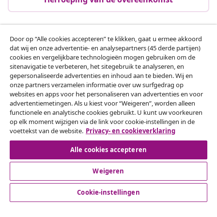
Door op “Alle cookies accepteren” te klikken, gaat u ermee akkoord
Klantenservice
dat wij en onze advertentie- en analysepartners (45 derde partijen)
cookies en vergelijkbare technologieën mogen gebruiken om de
sitenavigatie te verbeteren, het sitegebruik te analyseren, en
Zakelijk
gepersonaliseerde advertenties en inhoud aan te bieden. Wij en
onze partners verzamelen informatie over uw surfgedrag op
websites en apps voor het personaliseren van advertenties en voor
vidaXL
advertentiemetingen. Als u kiest voor “Weigeren”, worden alleen
functionele en analytische cookies gebruikt. U kunt uw voorkeuren
op elk moment wijzigen via de link voor cookie-instellingen in de
Ontdek meer
voettekst van de website.
Privacy- en cookieverklaring
Alle cookies accepteren
Weigeren
Cookie-instellingen
© 2008-2026 vidaXL www.vidaxl.nl is een website van vidaXL
Marketplace B.V.