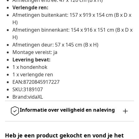
Afmetingen entree: 47 x 120 cm (B x H)
Verlengde ren:
Afmetingen buitenkant: 157 x 919 x 154 cm (B x D x
H)
Afmetingen binnenkant: 154 x 916 x 151 cm (B x D x
H)
Afmetingen deur: 57 x 145 cm (B x H)
Montage vereist: ja
Levering bevat:
1 x hondenhok
1 x verlengde ren
EAN:8720845917227
SKU:3189107
Brand:vidaXL
Informatie over veiligheid en naleving
Heb je een product gekocht en vond je het