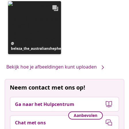
Bericht
beleza_the_australianshepherd
gepubliceerd
door
Bekijk hoe je afbeeldingen kunt uploaden
Neem contact met ons op!
Ga naar het Hulpcentrum
Aanbevolen
Chat met ons