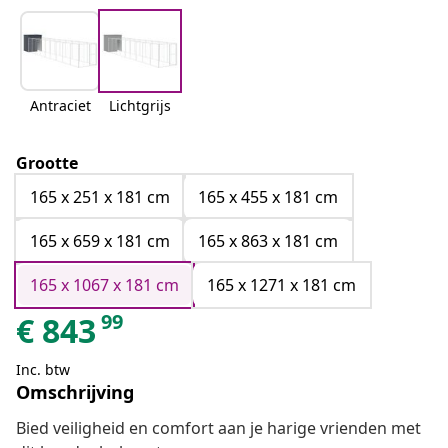
Antraciet
Lichtgrijs
Grootte
165 x 251 x 181 cm
165 x 455 x 181 cm
165 x 659 x 181 cm
165 x 863 x 181 cm
165 x 1067 x 181 cm
165 x 1271 x 181 cm
99
€
843
Inc. btw
Omschrijving
Bied veiligheid en comfort aan je harige vrienden met