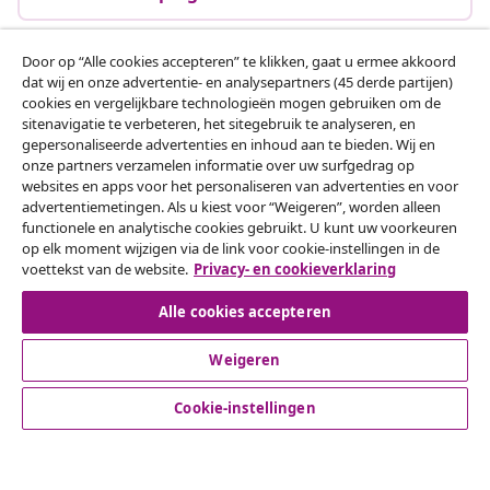
Door op “Alle cookies accepteren” te klikken, gaat u ermee akkoord
dat wij en onze advertentie- en analysepartners (45 derde partijen)
Klantenservice
cookies en vergelijkbare technologieën mogen gebruiken om de
sitenavigatie te verbeteren, het sitegebruik te analyseren, en
gepersonaliseerde advertenties en inhoud aan te bieden. Wij en
Zakelijk
onze partners verzamelen informatie over uw surfgedrag op
websites en apps voor het personaliseren van advertenties en voor
advertentiemetingen. Als u kiest voor “Weigeren”, worden alleen
vidaXL
functionele en analytische cookies gebruikt. U kunt uw voorkeuren
op elk moment wijzigen via de link voor cookie-instellingen in de
voettekst van de website.
Privacy- en cookieverklaring
Ontdek meer
Alle cookies accepteren
Weigeren
Cookie-instellingen
© 2008-2026 vidaXL www.vidaxl.nl is een website van vidaXL
Marketplace B.V.