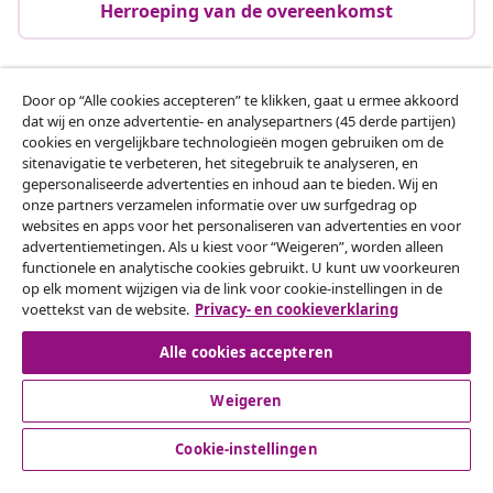
Herroeping van de overeenkomst
Door op “Alle cookies accepteren” te klikken, gaat u ermee akkoord
Klantenservice
dat wij en onze advertentie- en analysepartners (45 derde partijen)
cookies en vergelijkbare technologieën mogen gebruiken om de
sitenavigatie te verbeteren, het sitegebruik te analyseren, en
Zakelijk
gepersonaliseerde advertenties en inhoud aan te bieden. Wij en
onze partners verzamelen informatie over uw surfgedrag op
websites en apps voor het personaliseren van advertenties en voor
vidaXL
advertentiemetingen. Als u kiest voor “Weigeren”, worden alleen
functionele en analytische cookies gebruikt. U kunt uw voorkeuren
op elk moment wijzigen via de link voor cookie-instellingen in de
Ontdek meer
voettekst van de website.
Privacy- en cookieverklaring
Alle cookies accepteren
Weigeren
Cookie-instellingen
© 2008-2026 vidaXL www.vidaxl.nl is een website van vidaXL