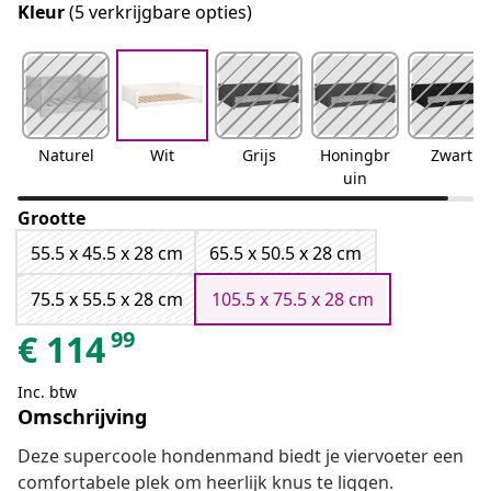
Kleur
(5 verkrijgbare opties)
Naturel
Wit
Grijs
Honingbr
Zwart
uin
Grootte
55.5 x 45.5 x 28 cm
65.5 x 50.5 x 28 cm
75.5 x 55.5 x 28 cm
105.5 x 75.5 x 28 cm
99
€
114
Inc. btw
Omschrijving
Deze supercoole hondenmand biedt je viervoeter een
comfortabele plek om heerlijk knus te liggen.