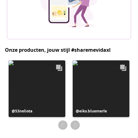
Onze producten, jouw stijl #sharemevidaxl
Bericht
53neliota
Bericht
eiko.bluemerle
gepubliceerd
gepubliceerd
door
door