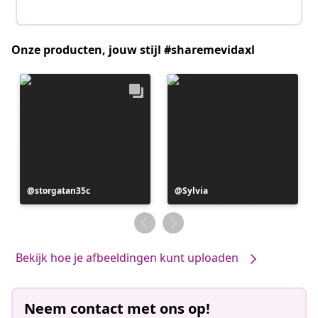
Onze producten, jouw stijl #sharemevidaxl
Bericht
storgatan35c
Bericht
Sylvia
gepubliceerd
gepubliceerd
door
door
Bekijk hoe je afbeeldingen kunt uploaden
Neem contact met ons op!