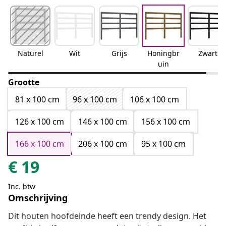
Naturel
Wit
Grijs
Honingbr
Zwart
uin
Grootte
81 x 100 cm
96 x 100 cm
106 x 100 cm
126 x 100 cm
146 x 100 cm
156 x 100 cm
166 x 100 cm
206 x 100 cm
95 x 100 cm
€
19
Inc. btw
Omschrijving
Dit houten hoofdeinde heeft een trendy design. Het