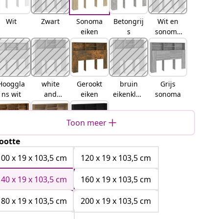
Wit
Zwart
Sonoma
Betongrij
Wit en
eiken
s
sonoma
eiken
Hooggla
white
Gerookt
bruin
Grijs
ns wit
and
eiken
eikenkleu
sonoma
sonama
r
Toon meer
ootte
ud hout
artisanaa
Zwart
l
eiken
100 x 19 x 103,5 cm
120 x 19 x 103,5 cm
eikenkleu
rig
140 x 19 x 103,5 cm
160 x 19 x 103,5 cm
180 x 19 x 103,5 cm
200 x 19 x 103,5 cm