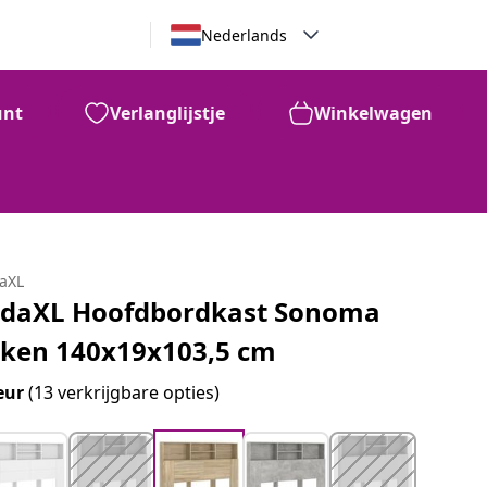
Nederlands
unt
Verlanglijstje
Winkelwagen
daXL
idaXL Hoofdbordkast Sonoma
iken 140x19x103,5 cm
eur
(13 verkrijgbare opties)