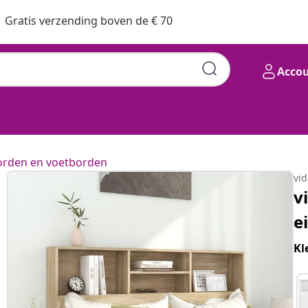
Gratis verzending boven de € 70
Acco
rden en voetborden
vi
v
e
Kl