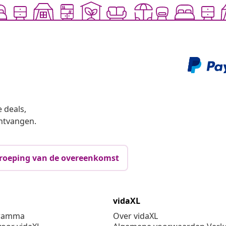
 deals,
ntvangen.
roeping van de overeenkomst
vidaXL
gramma
Over vidaXL