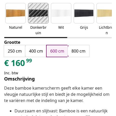
Naturel
Donkerbr
Wit
Grijs
Lichtbrui
uin
n
Grootte
250 cm
400 cm
600 cm
800 cm
99
€
160
Inc. btw
Omschrijving
Deze bamboe kamerscherm geeft elke kamer een
vleugje natuurlijke stijl en biedt je de mogelijkheid om
te variëren met de indeling van je kamer.
Duurzaam en slijtvast: Bamboe is een natuurlijk