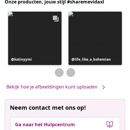
Onze producten, jouw stijl #sharemevidaxl
Bericht
kotinyymi
Bericht
life_like_a_bohemian
gepubliceerd
gepubliceerd
door
door
Bekijk hoe je afbeeldingen kunt uploaden
Neem contact met ons op!
Ga naar het Hulpcentrum