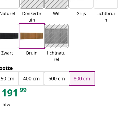
Naturel
Donkerbr
Wit
Grijs
Lichtbrui
uin
n
Zwart
Bruin
lichtnatu
rel
ootte
250 cm
400 cm
600 cm
800 cm
99
191
. btw