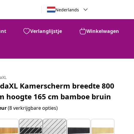
Nederlands
unt
Verlanglijstje
Winkelwagen
daXL
idaXL Kamerscherm breedte 800
m hoogte 165 cm bamboe bruin
eur
(8 verkrijgbare opties)