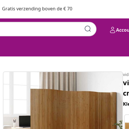
Gratis verzending boven de € 70
Acco
vi
v
c
Kl