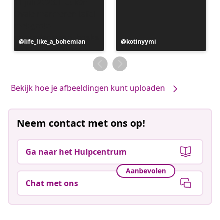
Bericht
life_like_a_bohemian
Bericht
kotinyymi
gepubliceerd
gepubliceerd
door
door
Bekijk hoe je afbeeldingen kunt uploaden
Neem contact met ons op!
Ga naar het Hulpcentrum
Aanbevolen
Chat met ons