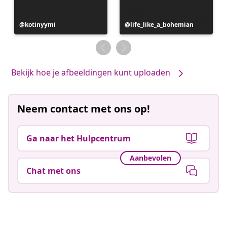
Bericht
kotinyymi
Bericht
life_like_a_bohemian
gepubliceerd
gepubliceerd
door
door
Bekijk hoe je afbeeldingen kunt uploaden
Neem contact met ons op!
Ga naar het Hulpcentrum
Aanbevolen
Chat met ons