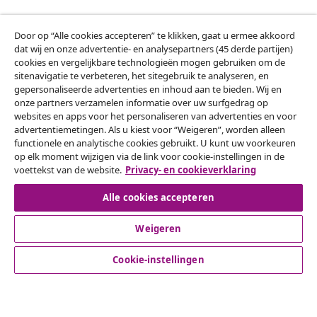
Door op “Alle cookies accepteren” te klikken, gaat u ermee akkoord
Klantenservice
dat wij en onze advertentie- en analysepartners (45 derde partijen)
cookies en vergelijkbare technologieën mogen gebruiken om de
sitenavigatie te verbeteren, het sitegebruik te analyseren, en
Zakelijk
gepersonaliseerde advertenties en inhoud aan te bieden. Wij en
onze partners verzamelen informatie over uw surfgedrag op
websites en apps voor het personaliseren van advertenties en voor
vidaXL
advertentiemetingen. Als u kiest voor “Weigeren”, worden alleen
functionele en analytische cookies gebruikt. U kunt uw voorkeuren
op elk moment wijzigen via de link voor cookie-instellingen in de
Ontdek meer
voettekst van de website.
Privacy- en cookieverklaring
Alle cookies accepteren
Weigeren
Cookie-instellingen
© 2008-2026 vidaXL www.vidaxl.nl is een website van vidaXL
Marketplace B.V.