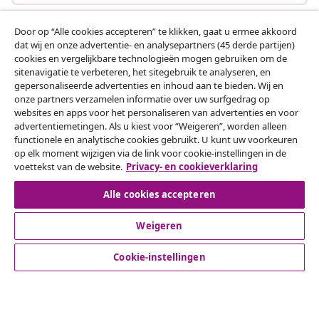
Door op “Alle cookies accepteren” te klikken, gaat u ermee akkoord
dat wij en onze advertentie- en analysepartners (45 derde partijen)
Klantenservice
cookies en vergelijkbare technologieën mogen gebruiken om de
sitenavigatie te verbeteren, het sitegebruik te analyseren, en
gepersonaliseerde advertenties en inhoud aan te bieden. Wij en
Zakelijk
onze partners verzamelen informatie over uw surfgedrag op
websites en apps voor het personaliseren van advertenties en voor
advertentiemetingen. Als u kiest voor “Weigeren”, worden alleen
vidaXL
functionele en analytische cookies gebruikt. U kunt uw voorkeuren
op elk moment wijzigen via de link voor cookie-instellingen in de
voettekst van de website.
Privacy- en cookieverklaring
Ontdek meer
Alle cookies accepteren
Weigeren
Cookie-instellingen
© 2008-2026 vidaXL www.vidaxl.nl is een website van vidaXL
Marketplace B.V.