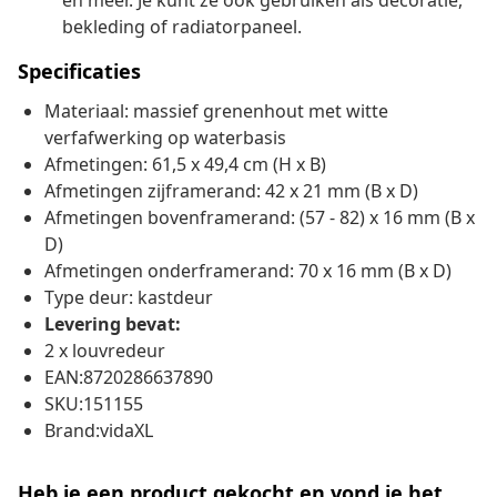
en meer. Je kunt ze ook gebruiken als decoratie,
bekleding of radiatorpaneel.
Specificaties
Materiaal: massief grenenhout met witte
verfafwerking op waterbasis
Afmetingen: 61,5 x 49,4 cm (H x B)
Afmetingen zijframerand: 42 x 21 mm (B x D)
Afmetingen bovenframerand: (57 - 82) x 16 mm (B x
D)
Afmetingen onderframerand: 70 x 16 mm (B x D)
Type deur: kastdeur
Levering bevat:
2 x louvredeur
EAN:8720286637890
SKU:151155
Brand:vidaXL
Heb je een product gekocht en vond je het