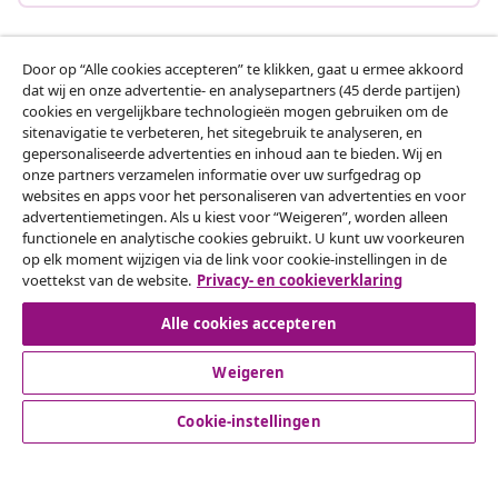
Door op “Alle cookies accepteren” te klikken, gaat u ermee akkoord
Klantenservice
dat wij en onze advertentie- en analysepartners (45 derde partijen)
cookies en vergelijkbare technologieën mogen gebruiken om de
sitenavigatie te verbeteren, het sitegebruik te analyseren, en
Zakelijk
gepersonaliseerde advertenties en inhoud aan te bieden. Wij en
onze partners verzamelen informatie over uw surfgedrag op
websites en apps voor het personaliseren van advertenties en voor
vidaXL
advertentiemetingen. Als u kiest voor “Weigeren”, worden alleen
functionele en analytische cookies gebruikt. U kunt uw voorkeuren
op elk moment wijzigen via de link voor cookie-instellingen in de
Ontdek meer
voettekst van de website.
Privacy- en cookieverklaring
Alle cookies accepteren
Weigeren
Cookie-instellingen
© 2008-2026 vidaXL www.vidaxl.nl is een website van vidaXL
Marketplace B.V.