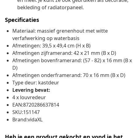
en meer. Je kunt ze ook gebruiken als decoratie,
bekleding of radiatorpaneel.
Specificaties
Materiaal: massief grenenhout met witte
verfafwerking op waterbasis
Afmetingen: 39,5 x 49,4 cm (H x B)
Afmetingen zijframerand: 42 x 21 mm (B x D)
Afmetingen bovenframerand: (57 - 82) x 16 mm (B x
D)
Afmetingen onderframerand: 70 x 16 mm (B x D)
Type deur: kastdeur
Levering bevat:
4 x louvredeur
EAN:8720286637814
SKU:151147
Brand:vidaXL
Heb je een product gekocht en vond je het