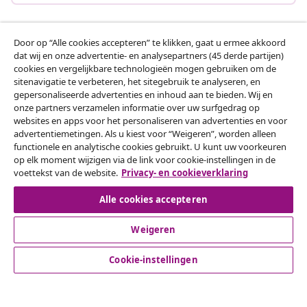
Door op “Alle cookies accepteren” te klikken, gaat u ermee akkoord
Klantenservice
dat wij en onze advertentie- en analysepartners (45 derde partijen)
cookies en vergelijkbare technologieën mogen gebruiken om de
sitenavigatie te verbeteren, het sitegebruik te analyseren, en
Zakelijk
gepersonaliseerde advertenties en inhoud aan te bieden. Wij en
onze partners verzamelen informatie over uw surfgedrag op
websites en apps voor het personaliseren van advertenties en voor
vidaXL
advertentiemetingen. Als u kiest voor “Weigeren”, worden alleen
functionele en analytische cookies gebruikt. U kunt uw voorkeuren
op elk moment wijzigen via de link voor cookie-instellingen in de
Ontdek meer
voettekst van de website.
Privacy- en cookieverklaring
Alle cookies accepteren
Weigeren
Cookie-instellingen
© 2008-2026 vidaXL www.vidaxl.nl is een website van vidaXL
Marketplace B.V.