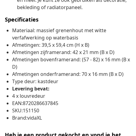
en meer. Je kunt ze ook gebruiken als decoratie,
bekleding of radiatorpaneel.
Specificaties
Materiaal: massief grenenhout met witte
verfafwerking op waterbasis
Afmetingen: 39,5 x 59,4 cm (H x B)
Afmetingen zijframerand: 42 x 21 mm (B x D)
Afmetingen bovenframerand: (57 - 82) x 16 mm (B x
D)
Afmetingen onderframerand: 70 x 16 mm (B x D)
Type deur: kastdeur
Levering bevat:
4 x louvredeur
EAN:8720286637845
SKU:151150
Brand:vidaXL
Heb je een product gekocht en vond je het