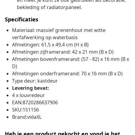
en meer. Je kunt ze ook gebruiken als decoratie,
bekleding of radiatorpaneel.
Specificaties
Materiaal: massief grenenhout met witte
verfafwerking op waterbasis
Afmetingen: 61,5 x 49,4 cm (H x B)
Afmetingen zijframerand: 42 x 21 mm (B x D)
Afmetingen bovenframerand: (57 - 82) x 16 mm (B x
D)
Afmetingen onderframerand: 70 x 16 mm (B x D)
Type deur: kastdeur
Levering bevat:
4 x louvredeur
EAN:8720286637906
SKU:151156
Brand:vidaXL
Heb je een product gekocht en vond je het