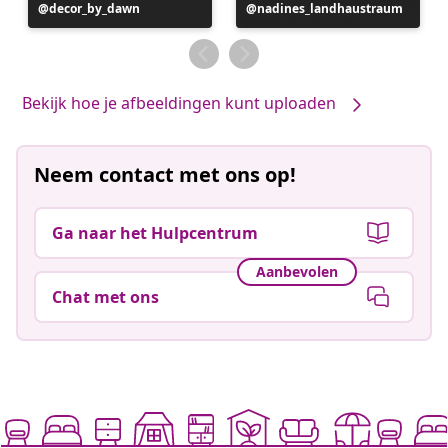
Bericht
decor_by_dawn
Bericht
nadines_landhaustraum
gepubliceerd
gepubliceerd
door
door
Bekijk hoe je afbeeldingen kunt uploaden
Neem contact met ons op!
Ga naar het Hulpcentrum
Aanbevolen
Chat met ons