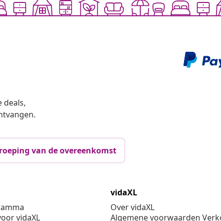
 deals,
ntvangen.
roeping van de overeenkomst
vidaXL
gramma
Over vidaXL
oor vidaXL
Algemene voorwaarden Verko