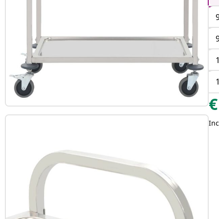
€
Inc