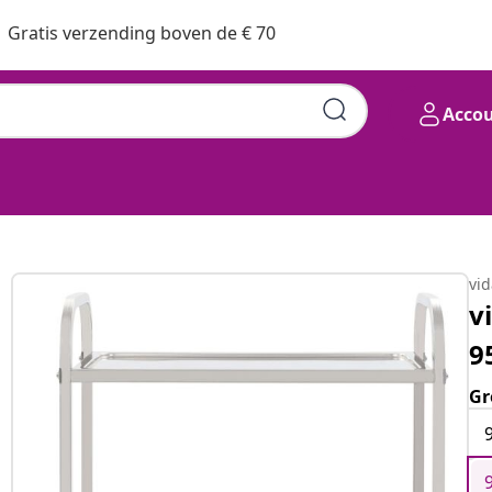
Gratis verzending boven de € 70
Acco
vi
v
9
Gr