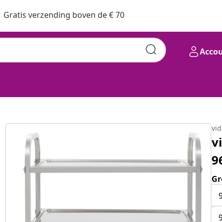
Gratis verzending boven de € 70
Acco
vi
v
9
Gr