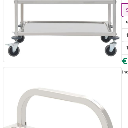
€
Inc