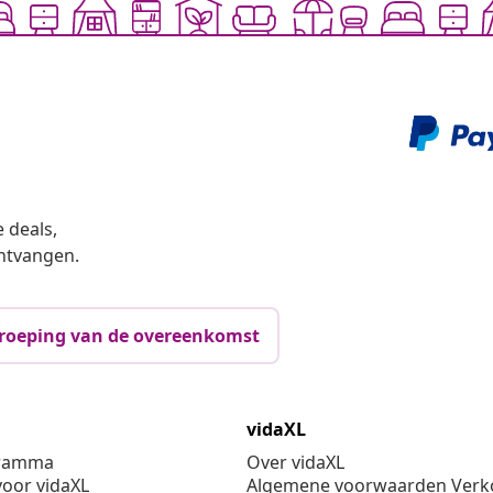
 deals,
ntvangen.
roeping van de overeenkomst
vidaXL
gramma
Over vidaXL
oor vidaXL
Algemene voorwaarden Verko