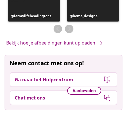
Bericht
farmylifeheadingtons
Bericht
home_designel
gepubliceerd
gepubliceerd
door
door
Bekijk hoe je afbeeldingen kunt uploaden
Neem contact met ons op!
Ga naar het Hulpcentrum
Aanbevolen
Chat met ons