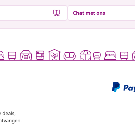
Chat met ons
 deals,
ntvangen.