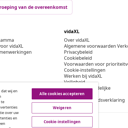
roeping van de overeenkomst
vidaXL
gramma
Over vidaXL
oor vidaXL
Algemene voorwaarden Verko
amenwerkingen
Privacybeleid
Cookiebeleid
Voorwaarden voor prioriteit
Cookie-instellingen
Werken bij vidaXL
Veiligheid
EU verantwoordelijke
 dat wij en
Beleid voor EPR
Alle cookies accepteren
n
Toegankelijkheidsverklaring
 te
dvertenties
Weigeren
tie over uw
tenties en
Cookie-instellingen
een