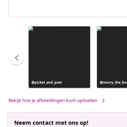
Bericht
picket_and_post
Bericht
murry_the_bu
gepubliceerd
gepubliceerd
door
door
Bekijk hoe je afbeeldingen kunt uploaden
Neem contact met ons op!