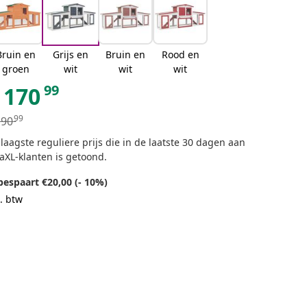
Bruin en
Grijs en
Bruin en
Rood en
groen
wit
wit
wit
99
170
99
190
laagste reguliere prijs die in de laatste 30 dagen aan
aXL-klanten is getoond.
bespaart €20,00 (- 10%)
. btw