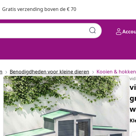
Gratis verzending boven de € 70
Acco
n
Benodigdheden voor kleine dieren
Kooien & hokken
vi
v
g
w
Kl