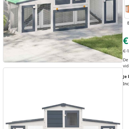
€
€
De 
vid
Je 
Inc