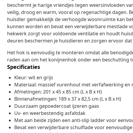
beschermt je harige vriendjes tegen weersinvloeden van
veilig, droog en warm, vooral op regenachtige dagen. Bei
huisdier gemakkelijk de verhoogde woonruimte kan be
kunnen worden en bevat een verwijderbare mestlade v
hekwerk zorgt voor voldoende ventilatie en houdt huis
deuren beschermen je huisdieren en zorgen ervoor dat z
Het hok is eenvoudig te monteren omdat alle benodigd
raden aan om het konijnenhok onder een beschutting t
Specificaties
Kleur: wit en grijs
Materiaal: massief vurenhout met verfafwerking en 
Afmetingen: 201 x 45 x 85 cm (L x B x H)
Binnenafmetingen: 189 x 37 x 82,5 cm (L x B x H)
Duurzaam gepoedercoat ijzeren gaas
Uv- en weerbestendig asfaltdak
Met aan beide zijden een anti-slip ladder voor eenv
Bevat een verwijderbare schuiflade voor eenvoudige 