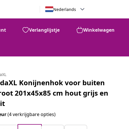
Nederlands
unt
Verlanglijstje
Winkelwagen
daXL
idaXL Konijnenhok voor buiten
root 201x45x85 cm hout grijs en
it
eur
(4 verkrijgbare opties)